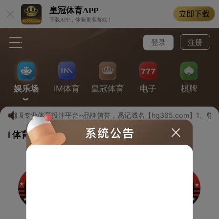
皇冠体育
APP
下载APP，体验更多游戏！
登录
注册
娱乐场
IM体育
皇冠体育
电子
棋牌
球顶级专业体育投注平台~品牌信誉，易记域名【hg365.com】1、
体育游戏